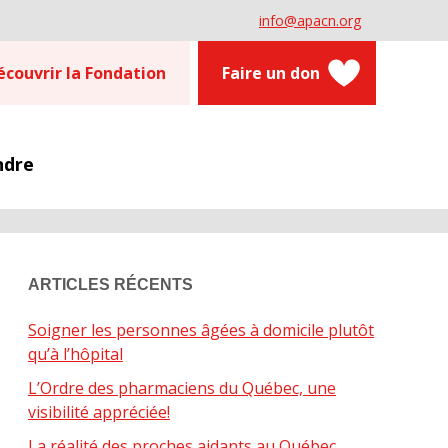
info@apacn.org
écouvrir la Fondation
Faire un don
ndre
ARTICLES RÉCENTS
Soigner les personnes âgées à domicile plutôt
qu’à l’hôpital
L’Ordre des pharmaciens du Québec, une
visibilité appréciée!
La réalité des proches aidants au Québec