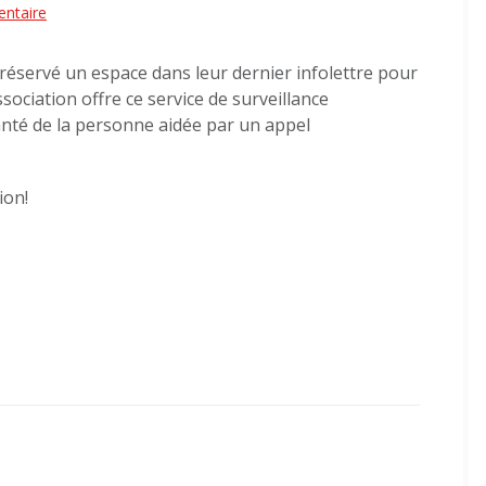
sur
entaire
L’Ordre
éservé un espace dans leur dernier infolettre pour
des
sociation offre ce service de surveillance
pharmaciens
santé de la personne aidée par un appel
du
Québec,
une
ion!
visibilité
appréciée!