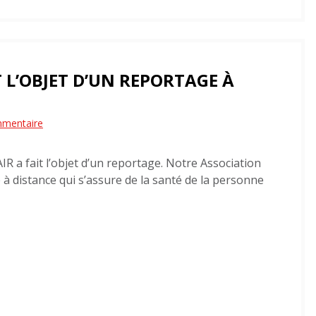
ou
diminuer
le
volume.
 L’OBJET D’UN REPORTAGE À
sur
mmentaire
Le
IR a fait l’objet d’un reportage. Notre Association
Programme
 à distance qui s’assure de la santé de la personne
PAIR
a
fait
l’objet
d’un
reportage
à