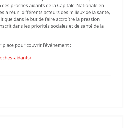
aidants
n des proches aidants de la Capitale-Nationale en
sur
 a réuni différents acteurs des milieux de la santé,
la
ique dans le but de faire accroître la pression
réalité
scrit dans les priorités sociales et de santé de la
des
proches
ur place pour couvrir l’événement :
aidants
:
roches-aidants/
maintien
à
domicile