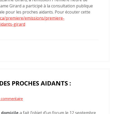
proches
me Girard a participé à la consultation publique
aidants
ale pour les proches aidants. Pour écouter cette
de
da.ca/premiere/emissions/premiere-
la
dants-girard
Capitale-
Nationale
participe
à
la
consultation
d’une
politique
DES PROCHES AIDANTS :
nationale
pour
sur
n commentaire
les
Un
proches
 domicile
a fait l’objet d’un forum le 12 septembre
forum