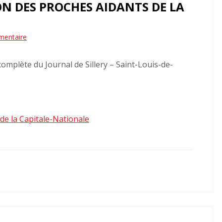
ION DES PROCHES AIDANTS DE LA
sur
mentaire
28
 complète du Journal de Sillery – Saint-Louis-de-
000
$
pour
l’Association
 de la Capitale-Nationale
des
proches
aidants
de
la
Capitale-
Nationale