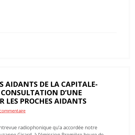
TVA!
S AIDANTS DE LA CAPITALE-
A CONSULTATION D’UNE
R LES PROCHES AIDANTS
sur
 commentaire
L’Association
ntrevue radiophonique qu’a accordée notre
des
uzanne Girard, à l’émission Première heure de