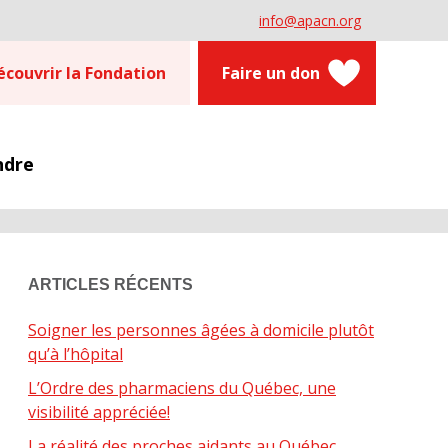
info@apacn.org
écouvrir la Fondation
Faire un don
ndre
ARTICLES RÉCENTS
Soigner les personnes âgées à domicile plutôt
qu’à l’hôpital
L’Ordre des pharmaciens du Québec, une
visibilité appréciée!
La réalité des proches aidants au Québec