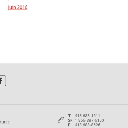
juin 2016
T
418 688-1511
SF
1 866-887-6150
tures
F
418 688-8526