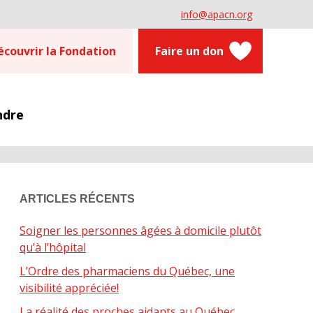
info@apacn.org
écouvrir la Fondation
Faire un don
ndre
ARTICLES RÉCENTS
Soigner les personnes âgées à domicile plutôt
qu’à l’hôpital
L’Ordre des pharmaciens du Québec, une
visibilité appréciée!
La réalité des proches aidants au Québec