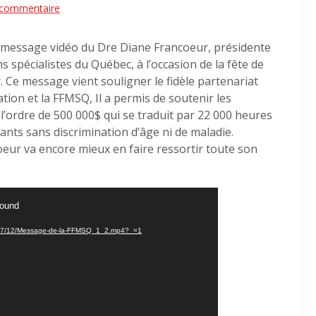
sur
 commentaire
Du
message vidéo du Dre Diane Francoeur, présidente
répit
 spécialistes du Québec, à l’occasion de la fête de
pour
. Ce message vient souligner le fidèle partenariat
tous
tion et la FFMSQ, Il a permis de soutenir les
depuis
 l’ordre de 500 000$ qui se traduit par 22 000 heures
5
ants sans discrimination d’âge ni de maladie.
ans
eur va encore mieux en faire ressortir toute son
grâce
à
la
found
Fondation
m/2017/12/Message-de-la-FFMSQ_1_2.mp4?_=1
de
la
Fédération
des