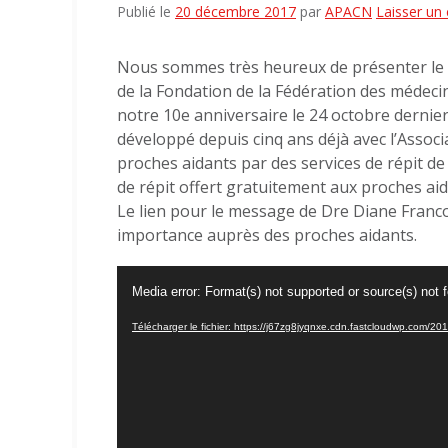
Publié le
20 décembre 2017
par
APACN
Laisser un
Nous sommes très heureux de présenter le 
de la Fondation de la Fédération des médecins
notre 10e anniversaire le 24 octobre dernier
développé depuis cinq ans déjà avec l’Associa
proches aidants par des services de répit de
de répit offert gratuitement aux proches aid
Le lien pour le message de Dre Diane Franco
importance auprès des proches aidants.
Lecteur
Media error: Format(s) not supported or source(s) not 
vidéo
Télécharger le fichier: https://j67zg8jyqnxe.cdn.fastcloudwp.co