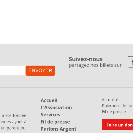
Suivez-nous
partagez nos billets sur
ENVOYER
Actualités
Accueil
Paiement de fac
L’Association
Fil de presse
Services
e a été fondée
Fil de presse
sonnes ayant à
Faire un don
, un parent ou
Parlons Argent