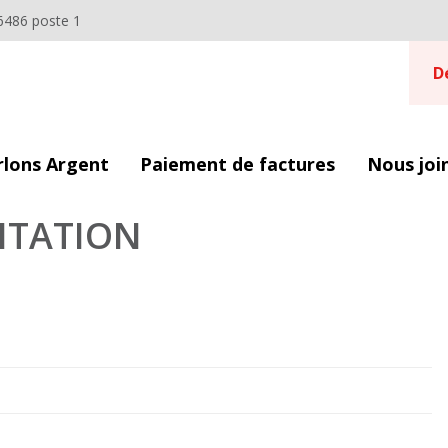
6486 poste 1
D
rlons Argent
Paiement de factures
Nous joi
NTATION