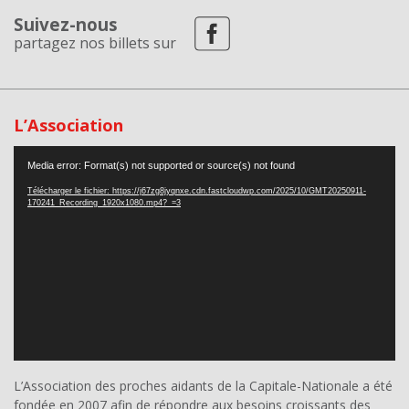
Suivez-nous
partagez nos billets sur
L’Association
Lecteur
Media error: Format(s) not supported or source(s) not found
vidéo
Télécharger le fichier: https://j67zg8jyqnxe.cdn.fastcloudwp.com/2025/10/GMT20250911-
170241_Recording_1920x1080.mp4?_=3
L’Association des proches aidants de la Capitale-Nationale a été
fondée en 2007 afin de répondre aux besoins croissants des