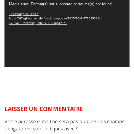
vidéo
Media error: Format(s) not supported or source(s) not found
Télécharger le fichier:
https://j67zg8jyqnxe.cdn.fastcloudwp.com/2025/10/GMT20250911-
170241_Recording_1920x1080.mp4?_=2
LAISSER UN COMMENTAIRE
Votre adresse e-mail ne sera pas publiée.
Les champs
obligatoires sont indiqués avec
*