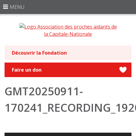
MENU
Découvrir la Fondation
Faire un don
GMT20250911-
170241_RECORDING_192
Lecteur